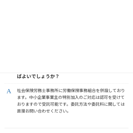
給与計算の一時的な依頼は可能でしょうか？
顧問契約をご依頼の際にご相談ください。給与計算担当者
が長期休暇が必要になったなどの場合、こちらの事務所で
一時的に給与計算業務を行うことは可能です。
労働保険事務組合に委託する方法はどの様にすれ
ばよいでしょうか？
社会保険労務士事務所に労働保険事務組合を併設しており
ます。中小企業事業主の特別加入のご対応は認可を受けて
おりますので受託可能です。委託方法や委託料に関しては
直接お問い合わせください。